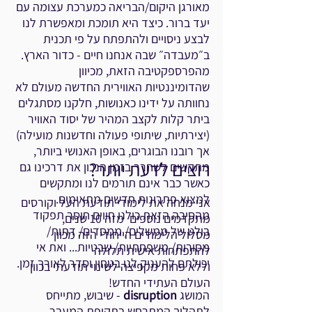
מאורגן היקום/הבריאה כמערכת עצומה עם
יעד ברור. כיצד היא תומכת ומאפשרת לנו
לבצע ניסויים ולהתפתח על פי תכנית
ב״מעבדה״ שבה אנחנו חיים - כדור הארץ.
מהפרספקטיבה הזאת, מכיוון
שהדומיננטיות האווירית החדשה מעולם לא
נחוותה על ידינו כאנושות, חלקנו מסתגלים
ביתר קלות לקצב המהיר של יסוד האוויר
(יצירתיות, שיתופי פעולה וחדשנות מועילה)
אך רובנו הבוגרים, באופן האנושי ביותר,
רוצים לדעת יותר?
מתקשים לשחרר בזמן הנכון את דרכינו גם
כאשר כבר אינם תורמים לנו ומתקשים
למצוא פתרונות חדשים מתאימים.
אני מנחה את לימודי תודעת העל וקורסים
מהסיבה הזאת כולנו חווים חוסר תפקוד
מתקדמים נוספים מזה 10 שנים,
בולט של ממשלים/ ממסדים/ דתות/
מסלול הלימודים הייחודי הזה מכוון
מסורות/ משפחתיות/ שבטיות... ואת אי
להתפתחות אישית תלולה
יכולתם להעניק לנו בטחון וסדר לאורך זמן.
וללא פחות מקפיצה לשינוי תודעתי בכוון
העולם העתידי החדש!
המושג
disruption
- שיבוש, מתייחס
לתהליך המתרחש בתקופת המעבר