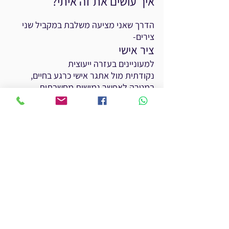
איך עושים את זה איתי?
הדרך שאני מציעה משלבת במקביל שני
צירים-
ציר אישי
למעוניינים בעזרה ייעוצית
נקודתית
מול
אתגר אישי כרגע בחיים,
ב
מטרה לאפשר גמישות מחשבתית
במקומות מקובעים עדיין.
ציר תפיסתי
דרך הנחיית לימודי תודעת העל.
האינטואיציה, כתחושה פנימית מקבלת
בצורה כזאת השלמה של הבנה תואמת
שעושה שכל.
שני הדברים יחד מעניקים יותר חופש, אומץ
ובטחון לפעול אחרת,
ללמוד ולהנות מהתוצאות המשופרות
ותמיד לשמור על סקפטיות זהירה יחד עם
פתיחות.