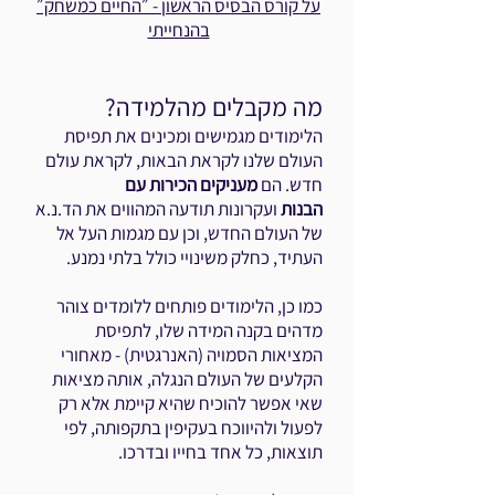
על קורס הבסיס הראשון - ״החיים כמשחק״
בהנחייתי
מה מקבלים מהלמידה
?
הלימודים
מגמישים ו
מכינים את תפיסת
העולם שלנו לקראת הבאות, לקראת
עולם
חדש. הם
מעניקים הכירות עם
הבנות
ועקרונות תודעה המהווים את הד.נ.א
של העולם החדש, וכן עם מגמות העל אל
העתיד, כחלק משינויי כולל בלתי נמנע.
כמו כן, הלימודים פותחים ללומדים צוהר
מדהים בקנה המידה שלו, לתפיסת
המציאות הסמויה (האנרגטית) - מאחורי
הקלעים של העולם הנגלה, אותה מציאות
שאי אפשר להוכיח שהיא קיימת אלא רק
לפעול ולהיווכח בעקיפין בתקפותה, לפי
תוצאות, כל אחד בחייו ובדרכו.