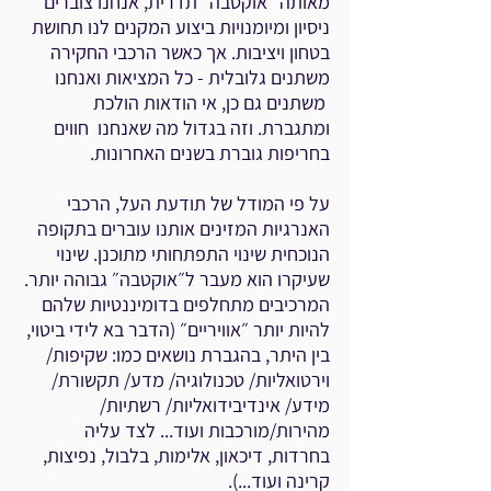
מאותה ״אוקטבה״ תדרית, אנחנו צוברים
ניסיון ומיומנויות ביצוע המקנים לנו תחושת
בטחון ויציבות. אך כאשר הרכבי החקירה
משתנים גלובלית - כל המציאות ואנחנו
משתנים גם כן, אי הודאות הולכת
ומתגברת. וזה בגדול מה שאנחנו חווים
בחריפות גוברת בשנים האחרונות.
על פי המודל של תודעת העל, הרכבי
האנרגיות המזינים אותנו עוברים בתקופה
הנוכחית שינוי התפתחותי מתוכנן. שינוי
שעיקרו הוא מעבר ל״אוקטבה״ גבוהה יותר.
המרכיבים מתחלפים בדומיננטיות שלהם
להיות יותר ״אוויריים״ (הדבר בא לידי ביטוי,
בין היתר, בהגברת נושאים כמו: שקיפות/
וירטואליות/ טכנולוגיה/ מדע/ תקשורת/
מידע/ אינדיבידואליות/ רשתיות/
מהירות/מורכבות ועוד... לצד עליה
בחרדות, דיכאון, אלימות, בלבול, נפיצות,
קרינה ועוד...).